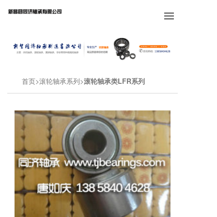
首页
滚轮轴承系列
滚轮轴承类LFR系列