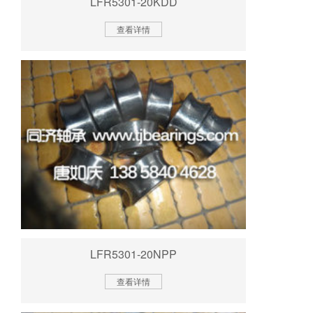
LFR5301-20KDD
查看详情
LFR5301-20NPP
查看详情