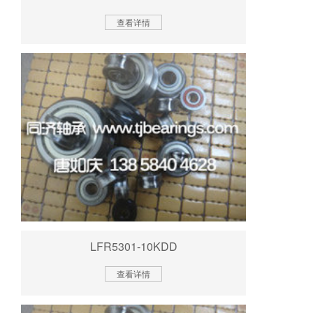
查看详情
LFR5301-10KDD
查看详情