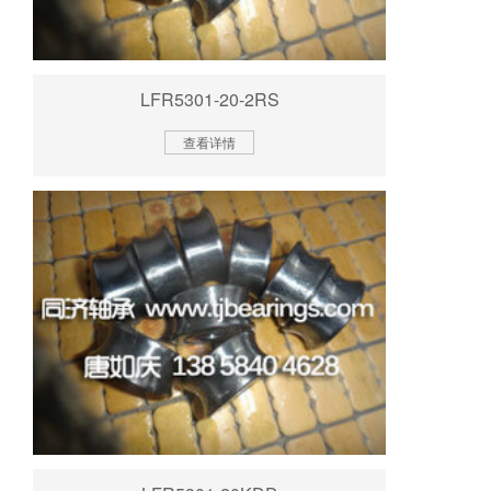
LFR5301-20-2RS
查看详情