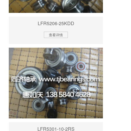
LFR5206-25KDD
查看详情
LFR5301-10-2RS