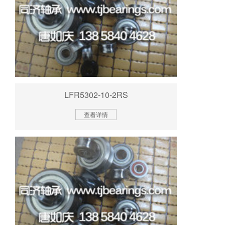
LFR5302-10-2RS
查看详情