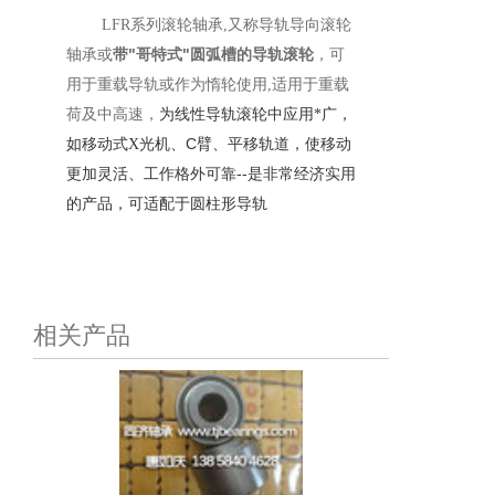
LFR系列
滚轮轴承
,
又称
导轨导向
滚轮
"
"
轴承或
带
哥特式
圆弧槽的导轨滚轮
，
可
用于重载导轨或作为惰轮使用
,
适用于重载
荷及中高速
，
为线性导轨滚轮中应用*广，
C
如移动式
X
光机、
臂、平移轨道，使移动
--
更加灵活、工作格外可靠
是非常
经济实用
的产品，可适配于圆柱形导轨
相关产品