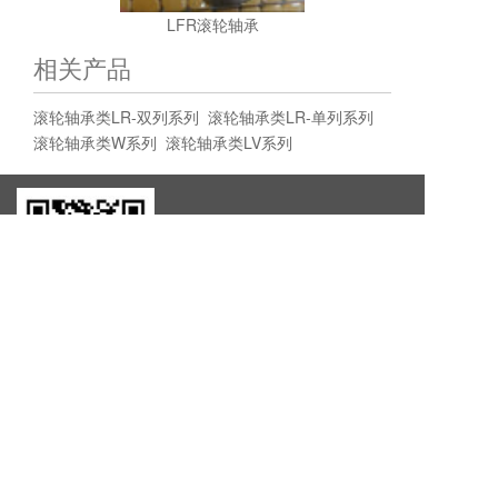
LFR滚轮轴承
相关产品
滚轮轴承类LR-双列系列
滚轮轴承类LR-单列系列
滚轮轴承类W系列
滚轮轴承类LV系列
新昌县同济轴承有限公司
地址：浙江省绍兴市新昌县南明街道挂帘山新荷南
路63-3号
版权所有© 新昌县同济轴承有限公司
农机轴承
滚轮轴承
浙公网安备 33062402000547号
农机轴承生产厂家