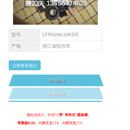
型号
LFR5206-20KDD
产地
浙江省绍兴市
立即联系我们
详细描述
简要描述
圆柱内径
25
、外径
72
(
带
"哥特式"圆弧槽
、
带圆弧
R20)
、外圈宽度
23.8
、内圈宽度
25.8