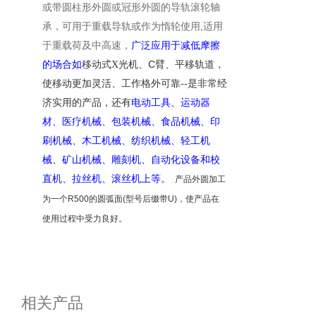
或带圆柱形外圆或冠形外圆的导轨滚轮
轴
承，
可用于重载导轨或作为惰轮使用
,
适用
于重载荷及中高速
，
广泛应用于减低摩擦
C
的场合如
移动式
X光机、
臂、平移轨道，
--
使移动更加灵活、工作格外可靠
是非常
经
济实用的产品，
还有
电动工具、运动器
材、医疗机械、包装机械、食品机械、印
刷机械、木工机械、纺织机械、轻工机
械、矿山机械、雕刻机
、
自动化设备
和校
直机、拉丝机、滚丝机上等。
产品外圆加工
为一个
R500
的圆弧面
(
型号后缀带
U)
，使产品在
使用过程中受力良好
。
相关产品