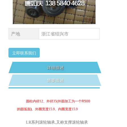
产地
浙江省绍兴市
立即联系我们
详细描述
简要描述
圆柱内径
12、外径
35
(
外圆加工为一个
R500
的圆弧面
)
、外圈宽度15.9、内圈宽度
15.9
LR系列
滚轮轴承
,
又称支撑滚轮轴承