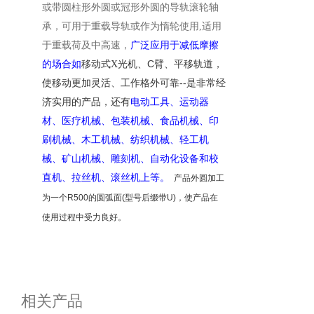
或带圆柱形外圆或冠形外圆的导轨滚轮
轴
承，
可用于重载导轨或作为惰轮使用
,
适用
于重载荷及中高速
，
广泛应用于减低摩擦
C
的场合如
移动式
X光机、
臂、平移轨道，
--
使移动更加灵活、工作格外可靠
是非常
经
济实用的产品，
还有
电动工具、运动器
材、医疗机械、包装机械、食品机械、印
刷机械、木工机械、纺织机械、轻工机
械、矿山机械、雕刻机
、
自动化设备
和校
直机、拉丝机、滚丝机上等。
产品外圆加工
为一个
R500
的圆弧面
(
型号后缀带
U)
，使产品在
使用过程中受力良好
。
相关产品