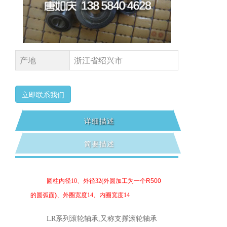
产地
浙江省绍兴市
立即联系我们
详细描述
简要描述
圆柱内径
10、外径
32
(
外圆加工为一个
R500
的圆弧面
)
、外圈宽度14、内圈宽度
14
LR系列
滚轮轴承
,
又称支撑滚轮轴承