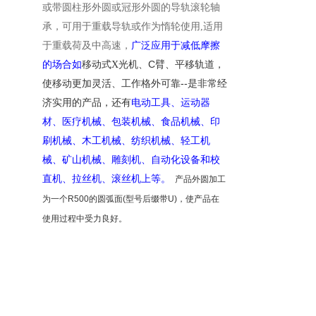
或带圆柱形外圆或冠形外圆的导轨滚轮
轴
承，
可用于重载导轨或作为惰轮使用
,
适用
于重载荷及中高速
，
广泛应用于减低摩擦
C
的场合如
移动式
X光机、
臂、平移轨道，
--
使移动更加灵活、工作格外可靠
是非常
经
济实用的产品，
还有
电动工具、运动器
材、医疗机械、包装机械、食品机械、印
刷机械、木工机械、纺织机械、轻工机
械、矿山机械、雕刻机
、
自动化设备
和校
直机、拉丝机、滚丝机上等。
产品外圆加工
为一个
R500
的圆弧面
(
型号后缀带
U)
，使产品在
使用过程中受力良好
。