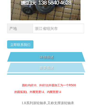
产地
浙江省绍兴市
立即联系我们
详细描述
简要描述
圆柱内径
10、外径
32
(
外圆加工为一个
R500
的圆弧面
)
、外圈宽度14、内圈宽度
14
LR系列
滚轮轴承
,
又称支撑滚轮轴承