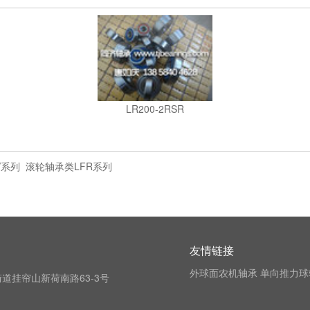
LR200-2RSR
V系列
滚轮轴承类LFR系列
友情链接
外球面农机轴承
单向推力球
道挂帘山新荷南路63-3号