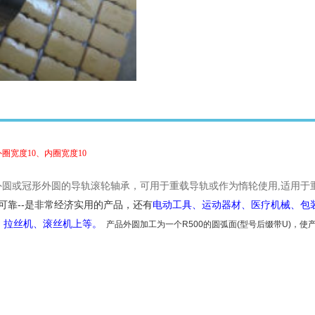
外圈宽度
10
、内圈宽度
10
外圆或冠形外圆的导轨滚轮
轴承，
可用于重载导轨或作为惰轮使用
,
适用于
--
可靠
是非常
经济实用的产品，
还有
电动工具、运动器材、医疗机械、包
、拉丝机、滚丝机上等。
产品外圆加工为一个
R500
的圆弧面
(
型号后缀带
U)
，使