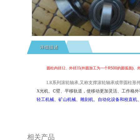
详细描述
圆柱内径
12
、外径
35
(
外圆加工为一个
R500
的圆弧面
)
、
LR系列
滚轮轴承
,
又称支撑滚轮轴承或带圆柱形
C
X
光机、
臂、平移轨道，使移动更加灵活、工作格外
轻工机械、矿山机械、雕刻机
、
自动化设备
和校直机
相关产品