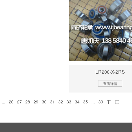
LR208-X-2RS
查看详情
...
26
27
28
29
30
31
32
33
34
35
...
39
下一页