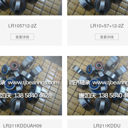
LR105712-2Z
LR10×57×12-2Z
查看详情
查看详情
LR211KDDUAH09
LR211KDDU