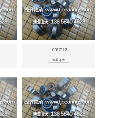
10*57*12
查看详情