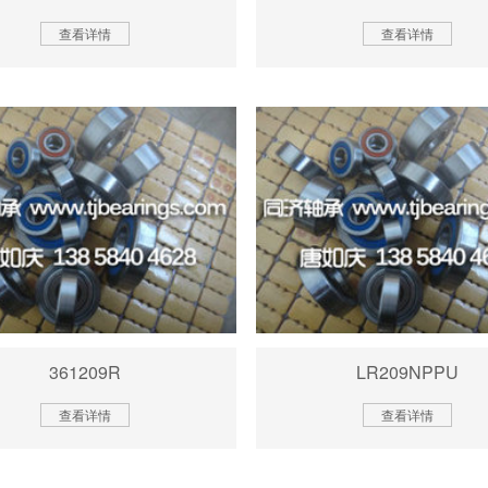
查看详情
查看详情
361209R
LR209NPPU
查看详情
查看详情