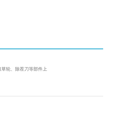
拨草轮、除茬刀等部件上