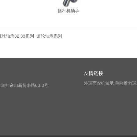
播种机轴承
球轴承32 33系列
滚轮轴承系列
友情链接
外球面农机轴承
单向推力球
道挂帘山新荷南路63-3号