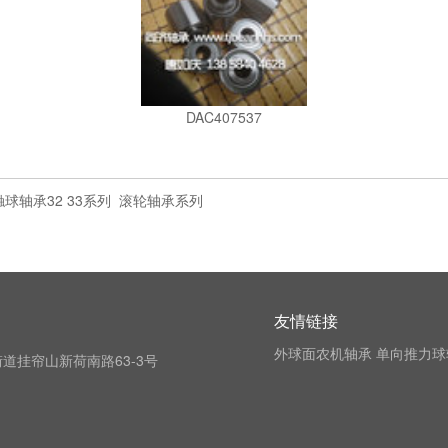
DAC407537
球轴承32 33系列
滚轮轴承系列
友情链接
外球面农机轴承
单向推力球
道挂帘山新荷南路63-3号