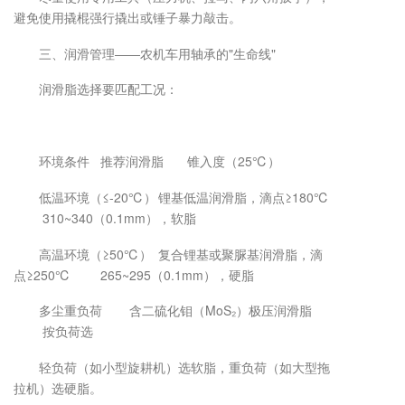
避免使用撬棍强行撬出或锤子暴力敲击。
三、润滑管理——农机车用轴承的"生命线"
润滑脂选择要匹配工况：
环境条件
推荐润滑脂
锥入度（25℃）
低温环境（≤-20℃）
锂基低温润滑脂，滴点≥180℃
310~340（0.1mm），软脂
高温环境（≥50℃）
复合锂基或聚脲基润滑脂，滴
点≥250℃
265~295（0.1mm），硬脂
多尘重负荷
含二硫化钼（MoS₂）极压润滑脂
按负荷选
轻负荷（如小型旋耕机）选软脂，重负荷（如大型拖
拉机）选硬脂。