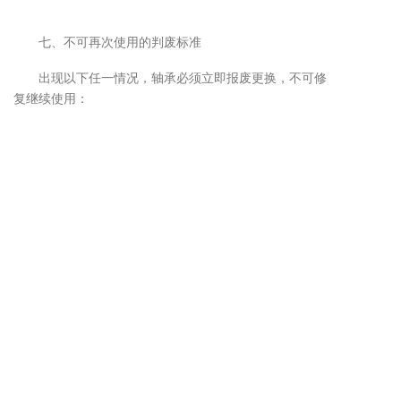
七、不可再次使用的判废标准
出现以下任一情况，轴承必须立即报废更换，不可修
复继续使用：
内圈、外圈、滚动体、保持架任一部件有裂纹或碎片
滚道面或滚动体有剥离（疲劳剥落）
滚道面有显著卡伤或压痕
保持架磨损严重或铆钉明显松动
滚道面或滚动体有明显锈蚀
过热变色严重（金色退为蓝色）
密封圈或防尘盖破损严重