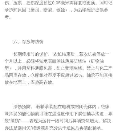
伤、压痕，损伤深度超过0.05毫米需修复或更换。同时记
录拆卸原因（磨损、断裂、锈蚀），为后续维护提供参
考。
六、存放与防锈
长期停用时的保护。 农忙结束后，若农机要停放一
个月以上，必须将轴承表面涂抹薄层防锈油（矿物油
型），并用塑料薄膜包裹，防止受潮生锈。禁止与化工产
品同库存放，仓库相对湿度不应超过65%。轴承不能直接
放在地面上，应垫高存放。
漆锈预防。 若轴承装配在电机或封闭壳体内，绝缘
漆挥发的酸性物质可能在温湿度作用下腐蚀轴承沟道，导
致"漆锈"——表现为运行一段时间后异响突然增大。解决
办法是选用优*绝缘漆并充分烘干通风后再装配轴承。