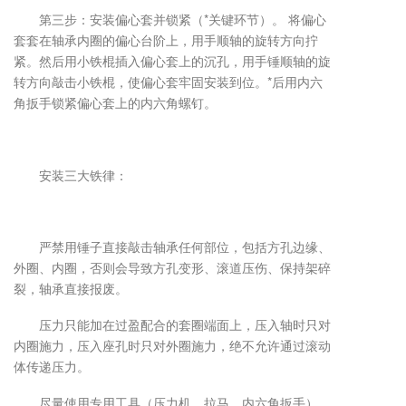
第三步：安装偏心套并锁紧（*关键环节）。 将偏心
套套在轴承内圈的偏心台阶上，用手顺轴的旋转方向拧
紧。然后用小铁棍插入偏心套上的沉孔，用手锤顺轴的旋
转方向敲击小铁棍，使偏心套牢固安装到位。*后用内六
角扳手锁紧偏心套上的内六角螺钉。
安装三大铁律：
严禁用锤子直接敲击轴承任何部位，包括方孔边缘、
外圈、内圈，否则会导致方孔变形、滚道压伤、保持架碎
裂，轴承直接报废。
压力只能加在过盈配合的套圈端面上，压入轴时只对
内圈施力，压入座孔时只对外圈施力，绝不允许通过滚动
体传递压力。
尽量使用专用工具（压力机、拉马、内六角扳手），