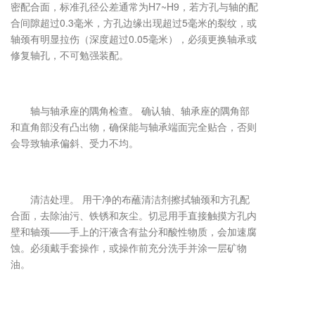
密配合面，标准孔径公差通常为H7~H9，若方孔与轴的配
合间隙超过0.3毫米，方孔边缘出现超过5毫米的裂纹，或
轴颈有明显拉伤（深度超过0.05毫米），必须更换轴承或
修复轴孔，不可勉强装配。
轴与轴承座的隅角检查。 确认轴、轴承座的隅角部
和直角部没有凸出物，确保能与轴承端面完全贴合，否则
会导致轴承偏斜、受力不均。
清洁处理。 用干净的布蘸清洁剂擦拭轴颈和方孔配
合面，去除油污、铁锈和灰尘。切忌用手直接触摸方孔内
壁和轴颈——手上的汗液含有盐分和酸性物质，会加速腐
蚀。必须戴手套操作，或操作前充分洗手并涂一层矿物
油。