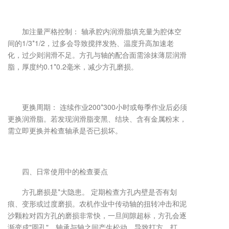
加注量严格控制： 轴承腔内润滑脂填充量为腔体空
间的1/3*1/2，过多会导致搅拌发热、温度升高加速老
化，过少则润滑不足。方孔与轴的配合面需涂抹薄层润滑
脂，厚度约0.1*0.2毫米，减少方孔磨损。
更换周期： 连续作业200*300小时或每季作业后必须
更换润滑脂。若发现润滑脂变黑、结块、含有金属粉末，
需立即更换并检查轴承是否已损坏。
四、日常使用中的检查要点
方孔磨损是*大隐患。 定期检查方孔内壁是否有划
痕、变形或过度磨损。农机作业中传动轴的扭转冲击和泥
沙颗粒对四方孔的磨损非常快，一旦间隙超标，方孔会逐
渐变成"圆孔"，轴承与轴之间产生松动，导致打方、打