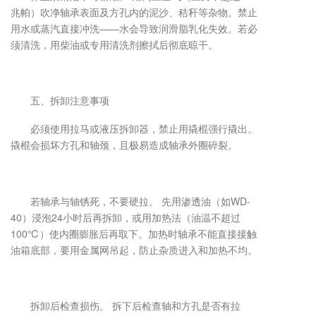
兆帕）吹净轴承表面及方孔内的泥沙、秸秆等杂物。禁止
用水或蒸汽直接冲洗——水会导致润滑脂乳化失效。若必
须清洗，用柴油或专用清洗剂擦拭后彻底晾干。
五、拆卸注意事项
必须使用拉马或液压拆卸器，禁止用撬棍强行撬出。
撬棍会损坏方孔和轴颈，且极易造成轴承外圈碎裂。
若轴承与轴锈死，不要硬拉。 先用渗透油（如WD-
40）浸泡24小时后再拆卸，或用加热法（油温不超过
100℃）使内圈膨胀后再取下。加热时轴承不能直接接触
油箱底部，要用金属网吊起，防止杂质进入和加热不均。
拆卸后检查损伤。 拆下后检查轴和方孔是否有拉