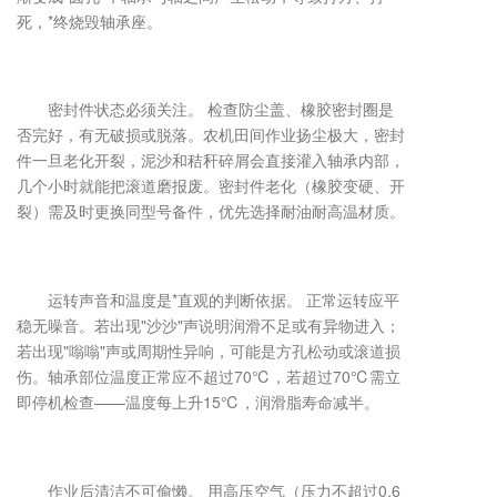
死，*终烧毁轴承座。
密封件状态必须关注。 检查防尘盖、橡胶密封圈是
否完好，有无破损或脱落。农机田间作业扬尘极大，密封
件一旦老化开裂，泥沙和秸秆碎屑会直接灌入轴承内部，
几个小时就能把滚道磨报废。密封件老化（橡胶变硬、开
裂）需及时更换同型号备件，优先选择耐油耐高温材质。
运转声音和温度是*直观的判断依据。 正常运转应平
稳无噪音。若出现"沙沙"声说明润滑不足或有异物进入；
若出现"嗡嗡"声或周期性异响，可能是方孔松动或滚道损
伤。轴承部位温度正常应不超过70℃，若超过70℃需立
即停机检查——温度每上升15℃，润滑脂寿命减半。
作业后清洁不可偷懒。 用高压空气（压力不超过0.6